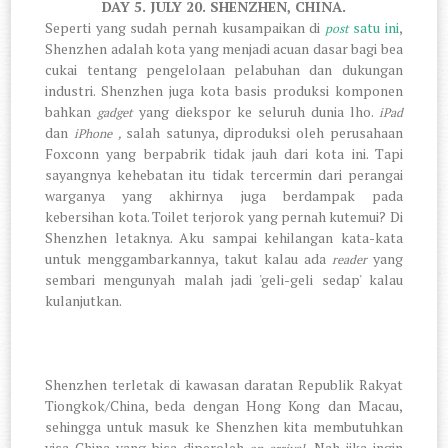
DAY 5. JULY 20. SHENZHEN, CHINA.
Seperti yang sudah pernah kusampaikan di
satu ini
,
post
Shenzhen adalah kota yang menjadi acuan dasar bagi bea
cukai tentang pengelolaan pelabuhan dan dukungan
industri. Shenzhen juga kota basis produksi komponen
bahkan
yang diekspor ke seluruh dunia lho.
gadget
iPad
dan
salah satunya, diproduksi oleh perusahaan
iPhone ,
Foxconn yang berpabrik tidak jauh dari kota ini. Tapi
s
ayangnya kehebatan itu tidak tercermin dari perangai
warganya yang akhirnya juga berdampak pada
kebersihan kota. Toilet terjorok yang pernah kutemui? Di
Shenzhen letaknya.
Aku sampai kehilangan kata-kata
untuk menggambarkannya, takut kalau ada
yang
reader
sembari mengunyah malah jadi 'geli-geli sedap' kalau
kulanjutkan.
Shenzhen terletak di kawasan daratan Republik Rakyat
Tiongkok/China, beda dengan Hong Kong dan Macau,
sehingga untuk masuk ke Shenzhen kita membutuhkan
visa China yang bisa diperoleh
Nah jika ingin