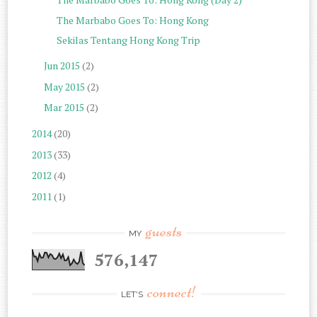
The Marbabo Goes To: Hong Kong
Sekilas Tentang Hong Kong Trip
Jun 2015
(2)
May 2015
(2)
Mar 2015
(2)
2014
(20)
2013
(33)
2012
(4)
2011
(1)
guests
MY
576,147
connect!
LET'S