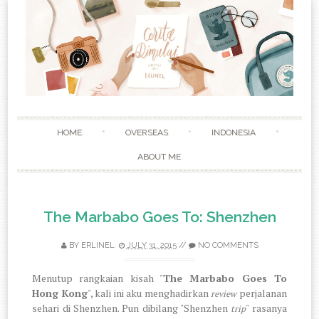
Skip to content
HOME
OVERSEAS
INDONESIA
ABOUT ME
The Marbabo Goes To: Shenzhen
BY
ERLINEL
JULY 31, 2015
//
NO COMMENTS
Menutup rangkaian kisah "
The Marbabo Goes To
Hong Kong
", kali ini aku menghadirkan
perjalanan
review
sehari di Shenzhen. Pun dibilang "Shenzhen
" rasanya
trip