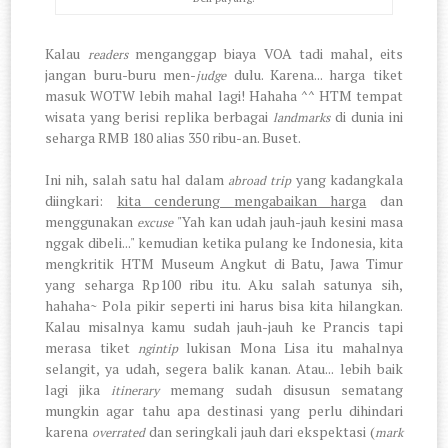
Kalau
menganggap biaya VOA tadi mahal, eits
readers
jangan buru-buru men-
dulu. Karena... h
arga tiket
judge
masuk WOTW lebih mahal lagi! Hahaha ^^ HTM tempat
wisata yang berisi replika berbagai
di dunia ini
landmarks
seharga RMB 180 alias 350 ribu-an. Buset.
Ini nih, salah satu hal dalam
yang kadangkala
abroad trip
diingkari:
kita cenderung mengabaikan harga
dan
menggunakan
"Yah kan udah jauh-jauh kesini masa
excuse
nggak dibeli..." kemudian ketika pulang ke Indonesia, kita
mengkritik HTM Museum Angkut di Batu, Jawa Timur
yang seharga Rp100 ribu itu. Aku salah satunya sih,
hahaha~ Pola pikir seperti ini harus bisa kita hilangkan.
Kalau misalnya kamu sudah jauh-jauh ke Prancis tapi
merasa tiket
lukisan Mona Lisa itu mahalnya
ngintip
selangit, ya udah, segera balik kanan. Atau... lebih baik
lagi jika
memang sudah disusun sematang
itinerary
mungkin agar tahu apa destinasi yang perlu dihindari
karena
dan seringkali jauh dari ekspektasi (
overrated
mark