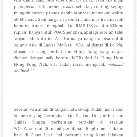
on arrival.
puas pesiar di Shenzhen,
sebaiknya datang sepagi
readers
mungkin karena proses pembuatan visa memakan waktu
30-60 menit. Soal harga visa sendiri... aku masih menyesali
keputusan untuk menghabiskan RMB 168 (sekitar 300ribu
rupiah) hanya untuk VOA Shenzhen, apalagi setelah tahu
'wujud asli' kota ini. Ah. Harusnya uang itu bisa untuk
belanja asik di Ladies Market~
VOA ini diurus di Lo Wu,
stasiun di ujung perbatasan Hong Kong yang dapat
dicapai dengan naik kereta (MTR) dari St. Hung Hom
Hong Kong.
Nah, kita sudah resmi menginjak
mainland
! ^^
of China
Setelah visa aman di tangan, kita cukup duduk manis saja
di metro yang berangkat dari St. Luo Ho (perbatasan
China) hingga perhentian terakhir di stasiun
WOTW setelah 30 menit perjalanan. Begitu menjejakkan
kaki di China *
* hal pertama yang kami lakukan
cie!