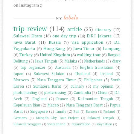
on Instagram ;)
labels
MY
trip review
(114)
article
(25)
itinerary
(17)
Sulawesi Utara
(16)
one day trip
(14)
D.K.I. Jakarta
(13)
Jawa Barat
(11)
Russia
(9)
visa application
(7)
D.I.
Yogyakarta
(6)
Hong Kong
(6)
Jawa Timur
(6)
Lampung
(6)
Turkey
(6)
United Kingdom
(6)
walking tour
(6)
Bangka
Belitung
(5)
Jawa Tengah
(5)
Maluku
(5)
Netherlands
(5)
diary
(5)
trip organizer
(5)
Australia
(4)
English translation
(4)
Japan
(4)
Sulawesi Selatan
(4)
Thailand
(4)
Ireland
(3)
Morocco
(3)
Nusa Tenggara Timur
(3)
Philippines
(3)
South
Korea
(3)
Sumatera Barat
(3)
culinary
(3)
my opinion
(3)
photo hunting
(3)
postcrossing
(3)
Cambodia
(2)
China
(2)
D.I.
Aceh
(2)
England
(2)
France
(2)
Kalimantan Tengah
(2)
Kepulauan Riau
(2)
Macao
(2)
Nusa Tenggara Barat
(2)
Papua
Barat
(2)
Singapore
(2)
family
(2)
Bali
(1)
Banten
(1)
Finland
(1)
Germany
(1)
Manado City Tour Project
(1)
Sulawesi Tengah
(1)
Sulawesi Tenggara
(1)
Switzerland
(1)
organization
(1)
staycation
(1)