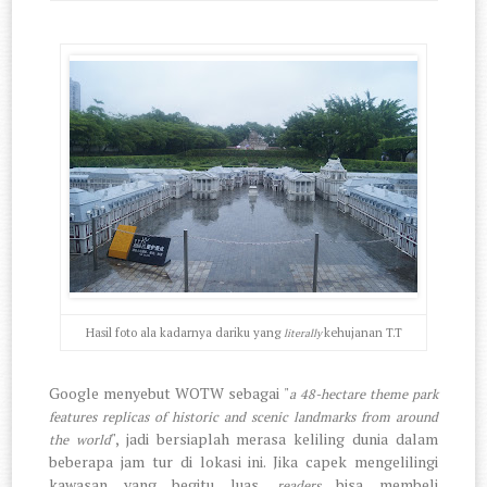
Hasil foto ala kadarnya dariku yang
kehujanan T.T
literally
Google menyebut WOTW sebagai "
a 48-hectare theme park
features replicas of historic and scenic landmarks from around
", jadi bersiaplah merasa keliling dunia dalam
the world
beberapa jam tur di lokasi ini. Jika capek mengelilingi
kawasan yang begitu luas,
bisa membeli
readers