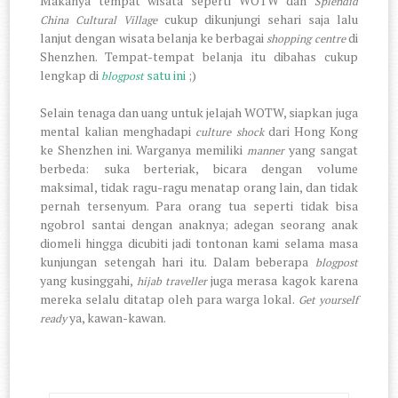
Makanya tempat wisata seperti WOTW dan
Splendid
cukup dikunjungi sehari saja lalu
China Cultural Village
lanjut dengan wisata belanja ke berbagai
di
shopping centre
Shenzhen. Tempat-tempat belanja itu dibahas cukup
lengkap di
satu ini
;)
blogpost
Selain tenaga dan uang untuk jelajah WOTW, siapkan juga
mental kalian menghadapi
dari Hong Kong
culture shock
ke Shenzhen ini.
Warganya memiliki
yang sangat
manner
berbeda: suka berteriak, bicara dengan volume
maksimal, tidak ragu-ragu menatap orang lain, dan
tidak
pernah tersenyum
.
Para orang tua seperti tidak bisa
ngobrol santai dengan anaknya; adegan seorang anak
diomeli hingga dicubiti jadi tontonan kami selama masa
kunjungan setengah hari itu. Dalam beberapa
blogpost
yang kusinggahi,
juga merasa kagok karena
hijab traveller
mereka selalu ditatap oleh para warga lokal.
Get yourself
ya, kawan-kawan.
ready