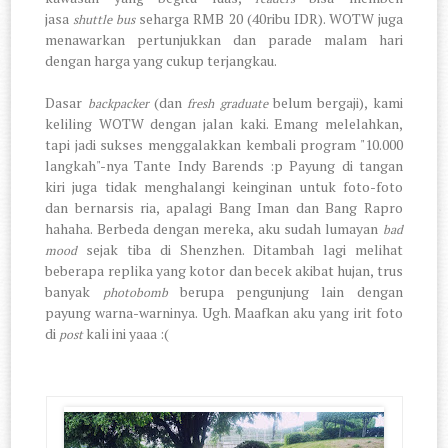
jasa
seharga RMB 20 (40ribu IDR). WOTW juga
shuttle bus
menawarkan pertunjukkan dan parade malam hari
dengan harga yang cukup terjangkau.
Dasar
(dan
belum bergaji), kami
backpacker
fresh graduate
keliling WOTW dengan jalan kaki. Emang melelahkan,
tapi jadi sukses menggalakkan kembali program "10.000
langkah"-nya Tante Indy Barends :p Payung di tangan
kiri juga tidak menghalangi keinginan untuk foto-foto
dan bernarsis ria, apalagi Bang Iman dan Bang Rapro
hahaha. Berbeda dengan mereka, aku sudah lumayan
bad
sejak tiba di Shenzhen. Ditambah lagi melihat
mood
beberapa replika yang kotor dan becek akibat hujan, trus
banyak
berupa pengunjung lain dengan
photobomb
payung warna-warninya. Ugh. Maafkan aku yang irit foto
di
kali ini yaaa
:(
post