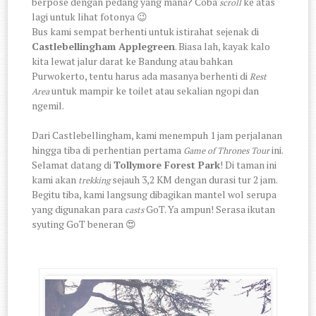
berpose dengan pedang yang mana? Coba
ke atas
scroll
lagi untuk lihat fotonya 😉
Bus kami sempat berhenti untuk istirahat sejenak di
Castlebellingham Applegreen
. Biasa lah, kayak kalo
kita lewat jalur darat ke Bandung atau bahkan
Purwokerto, tentu harus ada masanya berhenti di
Rest
untuk mampir ke toilet atau sekalian ngopi dan
Area
ngemil.
Dari Castlebellingham, kami menempuh 1 jam perjalanan
hingga tiba di perhentian pertama
ini.
Game of Thrones Tour
Selamat datang di
Tollymore Forest Park
! Di taman ini
kami akan
sejauh 3,2 KM dengan durasi tur 2 jam.
trekking
Begitu tiba, kami langsung dibagikan mantel wol serupa
yang digunakan para
GoT. Ya ampun! Serasa ikutan
casts
syuting GoT beneran 😍