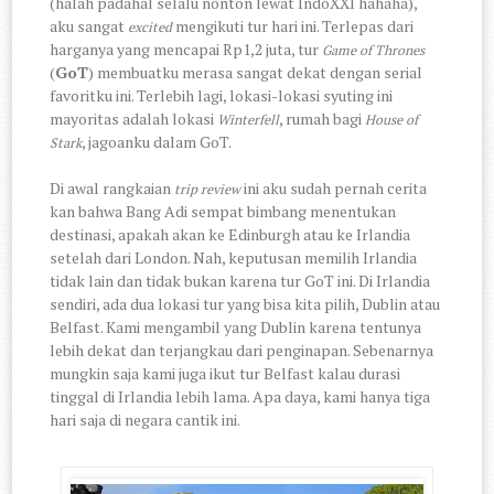
(halah padahal selalu nonton lewat IndoXXI hahaha),
aku sangat
mengikuti tur hari ini. Terlepas dari
excited
harganya yang mencapai Rp1,2 juta, tur
Game of Thrones
(
GoT
) membuatku merasa sangat dekat dengan serial
favoritku ini. Terlebih lagi, lokasi-lokasi syuting ini
mayoritas adalah lokasi
, rumah bagi
Winterfell
House of
, jagoanku dalam GoT.
Stark
Di awal rangkaian
ini aku sudah pernah cerita
trip review
kan bahwa Bang Adi sempat bimbang menentukan
destinasi, apakah akan ke Edinburgh atau ke Irlandia
setelah dari London. Nah, keputusan memilih Irlandia
tidak lain dan tidak bukan karena tur GoT ini. Di Irlandia
sendiri, ada dua lokasi tur yang bisa kita pilih, Dublin atau
Belfast. Kami mengambil yang Dublin karena tentunya
lebih dekat dan terjangkau dari penginapan. Sebenarnya
mungkin saja kami juga ikut tur Belfast kalau durasi
tinggal di Irlandia lebih lama. Apa daya, kami hanya tiga
hari saja di negara cantik ini.