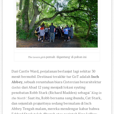
pernah 'digantung' di pohon ini
The tavern girls
Dari Castle Ward, perjalanan berlanjut lagi sekitar 30
menit bermobil. Destinasi terakhir tur GoT adalah
Inch
Abbey
, sebuah reruntuhan biara Cistercian berarsitektur
dari Abad 12 yang menjadi lokasi syuting
Gothic
penobatan Robb Stark (Richard Madden) sebagai "
King in
Saat itu, Robb bersama sang ibunda, Cat Stark,
the North".
dan sejumlah prajuritnya sedang bermalam di Inch
Abbey. Tengah malam, mereka mendengar kabar bahwa
Eddard Stark telah dibunuh atas perintah King Joffrey