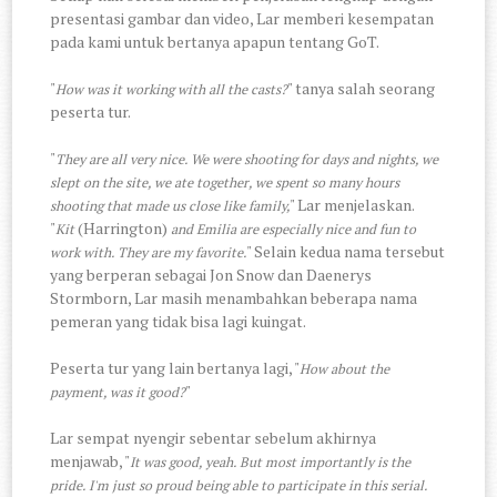
presentasi gambar dan video, Lar memberi kesempatan
pada kami untuk bertanya apapun tentang GoT.
"
" tanya salah seorang
How was it working with all the casts?
peserta tur.
"
They are all very nice. We were shooting for days and nights, we
slept on the site, we ate together, we spent so many hours
" Lar menjelaskan.
shooting that made us close like family,
"
(Harrington)
Kit
and Emilia are especially nice and fun to
" Selain kedua nama tersebut
work with. They are my favorite.
yang berperan sebagai Jon Snow dan Daenerys
Stormborn, Lar masih menambahkan beberapa nama
pemeran yang tidak bisa lagi kuingat.
Peserta tur yang lain bertanya lagi, "
How about the
"
payment, was it good?
Lar sempat nyengir sebentar sebelum akhirnya
menjawab, "
It was good, yeah. But most importantly is the
pride. I'm just so proud being able to participate in this serial.