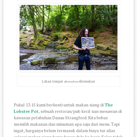
Lokasi tempat
ditemukan
direwolves
Pukul 13:15 kami berhenti untuk makan siang di
The
Lobster Pot
, sebuah restoran/pub kecil nan menawan di
kawasan pelabuhan Danau Strangford. Kita bebas
memilih makanan dan minuman apa saja dari menu. Tapi
ingat, harganya belum termasuk dalam biaya tur alias
selesai makan siang harus bayar dulu ke kasir. Kalau tidak