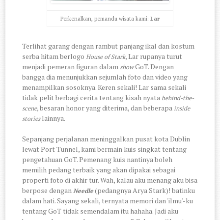
Perkenalkan, pemandu wisata kami:
Lar
Terlihat garang dengan rambut panjang ikal dan kostum
serba hitam berlogo
, Lar rupanya turut
House of Stark
menjadi pemeran figuran dalam
GoT. Dengan
show
bangga dia menunjukkan sejumlah foto dan video yang
menampilkan sosoknya. Keren sekali! Lar sama sekali
tidak pelit berbagi cerita tentang kisah nyata
behind-the-
besaran honor yang diterima, dan beberapa
scene,
inside
lainnya.
stories
Sepanjang perjalanan meninggalkan pusat kota Dublin
lewat Port Tunnel, kami bermain kuis singkat tentang
pengetahuan GoT. Pemenang kuis nantinya boleh
memilih pedang terbaik yang akan dipakai sebagai
properti foto di akhir tur. Wah, kalau aku menang aku bisa
berpose dengan
(pedangnya Arya Stark)! batinku
Needle
dalam hati. Sayang sekali, ternyata memori dan 'ilmu'-ku
tentang GoT tidak semendalam itu hahaha. Jadi aku