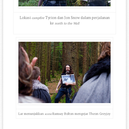
Lokasi
Tyrion dan Jon Snow dalam perjalanan
campfire
ke
north to the Wall
Lar menunjukkan
Ramsay Bolton mengejar Theon Greyjoy
scene