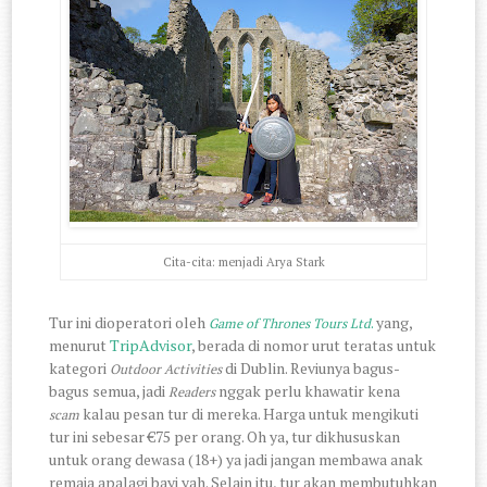
Cita-cita: menjadi Arya Stark
Tur ini dioperatori oleh
.
yang,
Game of Thrones Tours Ltd
menurut
TripAdvisor
, berada di nomor urut teratas untuk
kategori
di Dublin. Reviunya bagus-
Outdoor Activities
bagus semua, jadi
nggak perlu khawatir kena
Readers
kalau pesan tur di mereka. Harga untuk mengikuti
scam
tur ini sebesar €75 per orang. Oh ya, tur dikhususkan
untuk orang dewasa (18+) ya jadi jangan membawa anak
remaja apalagi bayi yah. Selain itu, tur akan membutuhkan