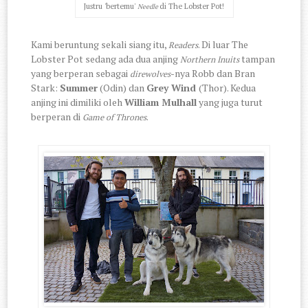
Justru 'bertemu'
di The Lobster Pot!
Needle
Kami beruntung sekali siang itu,
. Di luar The
Readers
Lobster Pot sedang ada dua anjing
tampan
Northern Inuits
yang berperan sebagai
-nya Robb dan Bran
direwolves
Stark:
Summer
(Odin) dan
Grey Wind
(Thor). Kedua
anjing ini dimiliki oleh
William Mulhall
yang juga turut
berperan di
.
Game of Thrones