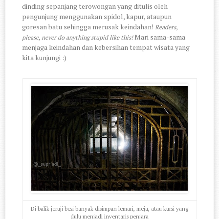
dinding sepanjang terowongan yang ditulis oleh
pengunjung menggunakan spidol, kapur, ataupun
goresan batu sehingga merusak keindahan!
,
Readers
Mari sama-sama
please, never do anything stupid like this!
menjaga keindahan dan kebersihan tempat wisata yang
kita kunjungi :)
Di balik jeruji besi banyak disimpan lemari, meja, atau kursi yang
dulu menjadi inventaris penjara