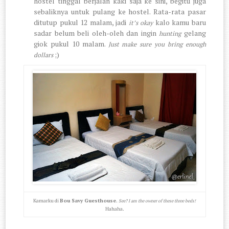
hostel tinggal berjalan kaki saja ke sini, begitu juga
sebaliknya untuk pulang ke hostel. Rata-rata pasar
ditutup pukul 12 malam, jadi
kalo kamu baru
it’s okay
sadar belum beli oleh-oleh dan ingin
gelang
hunting
giok pukul 10 malam.
Just make sure you bring enough
;)
dollars
Kamarku di
Bou Savy Guesthouse
.
See? I am the owner of these three beds!
Hahaha.