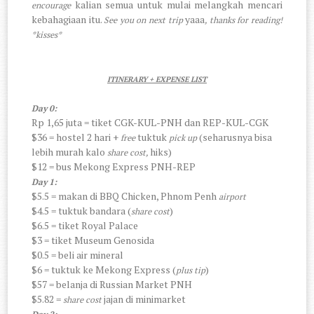
kalian semua untuk mulai melangkah mencari
encourage
kebahagiaan itu.
yaaa
See you on next trip
, thanks for reading!
*kisses*
ITINERARY + EXPENSE LIST
Day 0:
Rp 1,65 juta = tiket CGK-KUL-PNH dan REP-KUL-CGK
$36 = hostel 2 hari +
tuktuk
(seharusnya bisa
free
pick up
lebih murah kalo
hiks)
share cost,
$12 = bus Mekong Express PNH-REP
Day 1:
$5.5 = makan di BBQ Chicken, Phnom Penh
airport
$4.5 = tuktuk bandara (
)
share cost
$6.5 = tiket Royal Palace
$3 = tiket Museum Genosida
$0.5 = beli air mineral
$6 = tuktuk ke Mekong Express (
)
plus tip
$57 = belanja di Russian Market PNH
$5.82 =
jajan di minimarket
share cost