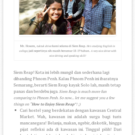
Mr. Houem,
kami selama di Siem Reap.
tuktuk driver
He's studying English in
jadi sepertinya sih masih berumur 18-19 tahun.
college,
A very nice driver with
nice driving and speaking skill!
Siem Reap! Kota ini lebih mungil dan sederhana lagi
dibanding Phnom Penh. Kalau Phnom Penh ini ibaratnya
Semarang, berarti Siem Reap kayak Solo lah, masih tetap
panas dan berdebu juga.
Siem Reap is much more fun
comparing to Phnom Penh. So now... let me suggest you a few
things on “
How to Enjoy Siem Reap
”! ;)
Cari hostel yang berdekatan dengan kawasan Central
Market. Wah, kawasan ini adalah surga bagi turis
mancanegara! Belanja, makan, ngebir, diskotik, hingga
pijat refleksi ada di kawasan ini. Tinggal pilih! Dari