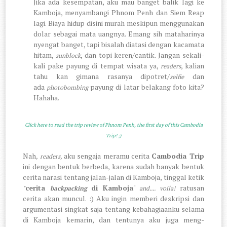
Jika ada kesempatan, aku mau banget balik lagi ke
Kamboja, menyambangi Phnom Penh dan Siem Reap
lagi. Biaya hidup disini murah meskipun menggunakan
dolar sebagai mata uangnya. Emang sih mataharinya
nyengat banget, tapi bisalah diatasi dengan kacamata
hitam,
, dan topi keren/cantik. Jangan sekali-
sunblock
kali pake payung di tempat wisata ya,
, kalian
readers
tahu kan gimana rasanya dipotret/
dan
selfie
ada
payung di latar belakang foto kita?
photobombing
Hahaha.
Click here to read the trip review of Phnom Penh, the first day of this Cambodia
Trip! ;)
Nah
aku sengaja meramu cerita
Cambodia Trip
, readers,
ini dengan bentuk berbeda, karena sudah banyak bentuk
cerita narasi tentang jalan-jalan di Kamboja, tinggal ketik
cerita
di Kamboja
"
ratusan
"
backpacking
and.... voila!
cerita akan muncul. :) Aku ingin memberi deskripsi dan
argumentasi singkat saja tentang kebahagiaanku selama
di Kamboja kemarin, dan tentunya aku juga meng-