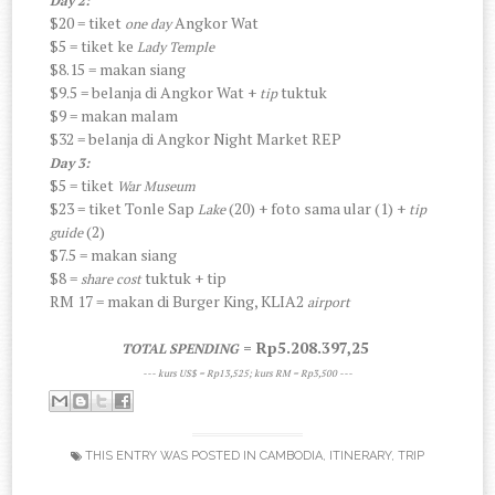
Day 2:
$20 = tiket
Angkor Wat
one day
$5 = tiket ke
Lady Temple
$8.15 = makan siang
$9.5 = belanja di Angkor Wat +
tuktuk
tip
$9 = makan malam
$32 = belanja di Angkor Night Market REP
Day 3:
$5 = tiket
War Museum
$23 = tiket Tonle Sap
(20) + foto sama ular (1) +
Lake
tip
(2)
guide
$7.5 = makan siang
$8 =
tuktuk + tip
share cost
RM 17 = makan di Burger King, KLIA2
airport
= Rp5.208.397,25
TOTAL SPENDING
--- kurs US$ = Rp13,525; kurs RM = Rp3,500 ---
THIS ENTRY WAS POSTED IN
CAMBODIA
,
ITINERARY
,
TRIP