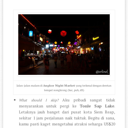
Jalan-jalan malam di
Angkor Night Market
yang terkenal dengan deretan
tempat nongkrong (bar, pub, dll)
Aku pribadi sangat tidak
What should I skip?
menyarankan untuk pergi ke
Tonle Sap Lake
.
Letaknya jauh banget dari pusat kota Siem Reap,
sekitar 1 jam perjalanan naik tuktuk. Begitu di sana,
kamu pasti kaget mengetahui atraksi seharga US$20