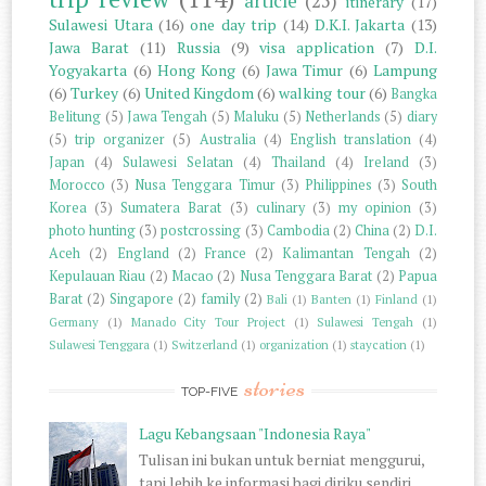
article
(25)
itinerary
(17)
Sulawesi Utara
(16)
one day trip
(14)
D.K.I. Jakarta
(13)
Jawa Barat
(11)
Russia
(9)
visa application
(7)
D.I.
Yogyakarta
(6)
Hong Kong
(6)
Jawa Timur
(6)
Lampung
(6)
Turkey
(6)
United Kingdom
(6)
walking tour
(6)
Bangka
Belitung
(5)
Jawa Tengah
(5)
Maluku
(5)
Netherlands
(5)
diary
(5)
trip organizer
(5)
Australia
(4)
English translation
(4)
Japan
(4)
Sulawesi Selatan
(4)
Thailand
(4)
Ireland
(3)
Morocco
(3)
Nusa Tenggara Timur
(3)
Philippines
(3)
South
Korea
(3)
Sumatera Barat
(3)
culinary
(3)
my opinion
(3)
photo hunting
(3)
postcrossing
(3)
Cambodia
(2)
China
(2)
D.I.
Aceh
(2)
England
(2)
France
(2)
Kalimantan Tengah
(2)
Kepulauan Riau
(2)
Macao
(2)
Nusa Tenggara Barat
(2)
Papua
Barat
(2)
Singapore
(2)
family
(2)
Bali
(1)
Banten
(1)
Finland
(1)
Germany
(1)
Manado City Tour Project
(1)
Sulawesi Tengah
(1)
Sulawesi Tenggara
(1)
Switzerland
(1)
organization
(1)
staycation
(1)
stories
TOP-FIVE
Lagu Kebangsaan "Indonesia Raya"
Tulisan ini bukan untuk berniat menggurui,
tapi lebih ke informasi bagi diriku sendiri