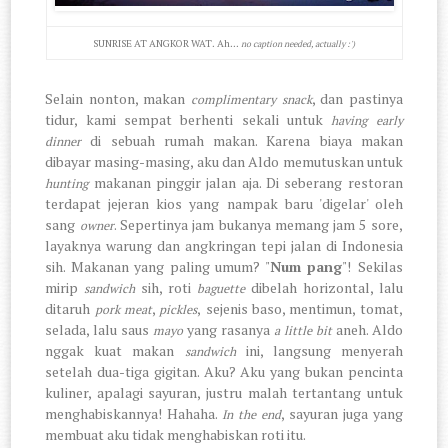
SUNRISE AT ANGKOR WAT. Ah...
no caption needed, actually :')
Selain nonton, makan
, dan pastinya
complimentary snack
tidur, kami sempat berhenti sekali untuk
having early
di sebuah rumah makan. Karena biaya makan
dinner
dibayar masing-masing, aku dan Aldo memutuskan untuk
makanan pinggir jalan aja. Di seberang restoran
hunting
terdapat jejeran kios yang nampak baru 'digelar' oleh
sang
. Sepertinya jam bukanya memang jam 5 sore,
owner
layaknya warung dan angkringan tepi jalan di Indonesia
sih. Makanan yang paling umum? "
Num pang
"!
Sekilas
mirip
sih, roti
dibelah horizontal, lalu
sandwich
baguette
ditaruh
,
,
sejenis baso, mentimun, tomat,
pork meat
pickles
selada, lalu saus
yang rasanya
aneh. Aldo
mayo
a little bit
nggak kuat makan
ini, langsung menyerah
sandwich
setelah dua-tiga gigitan. Aku? Aku yang bukan pencinta
kuliner, apalagi sayuran, justru malah tertantang untuk
menghabiskannya! Hahaha.
, sayuran juga yang
In the end
membuat aku tidak menghabiskan roti itu.