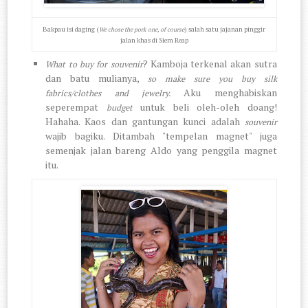
Bakpau isi daging (
) salah satu jajanan pinggir
We chose the pork one, of course
jalan khas di Siem Reap
? Kamboja terkenal akan sutra
What to buy for souvenir
dan batu mulianya,
so make sure you buy silk
Aku menghabiskan
fabrics/clothes and jewelry.
seperempat
untuk beli oleh-oleh doang!
budget
Hahaha. Kaos dan gantungan kunci adalah
souvenir
wajib bagiku. Ditambah "tempelan magnet" juga
semenjak jalan bareng Aldo yang penggila magnet
itu.