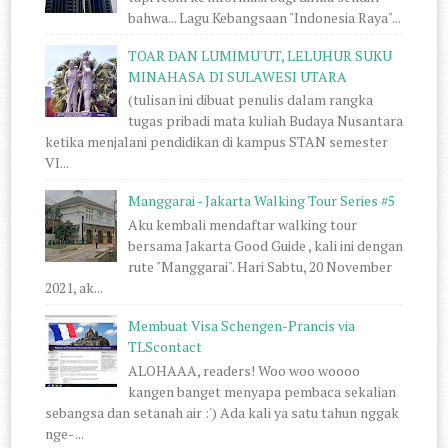
bahwa... Lagu Kebangsaan "Indonesia Raya"...
TOAR DAN LUMIMU'UT, LELUHUR SUKU
MINAHASA DI SULAWESI UTARA
(tulisan ini dibuat penulis dalam rangka
tugas pribadi mata kuliah Budaya Nusantara
ketika menjalani pendidikan di kampus STAN semester
VI...
Manggarai - Jakarta Walking Tour Series #5
Aku kembali mendaftar walking tour
bersama Jakarta Good Guide , kali ini dengan
rute "Manggarai". Hari Sabtu, 20 November
2021, ak...
Membuat Visa Schengen-Prancis via
TLScontact
ALOHAAA, readers! Woo woo woooo
kangen banget menyapa pembaca sekalian
sebangsa dan setanah air :') Ada kali ya satu tahun nggak
nge- ...