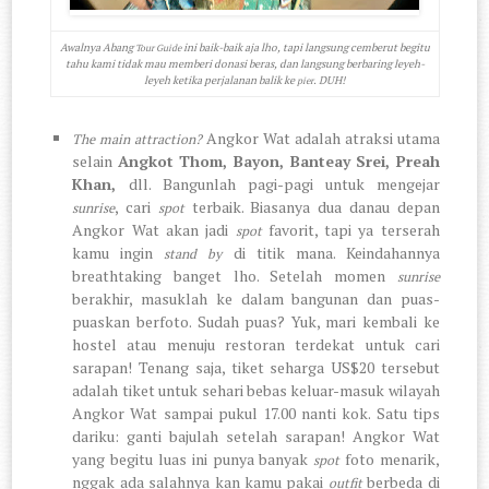
Awalnya Abang
ini baik-baik aja lho, tapi langsung cemberut begitu
Tour Guide
tahu kami tidak mau memberi donasi beras, dan langsung berbaring leyeh-
leyeh ketika perjalanan balik ke
. DUH!
pier
Angkor Wat adalah atraksi utama
The main attraction?
selain
Angkot Thom, Bayon, Banteay Srei, Preah
Khan,
dll. Bangunlah pagi-pagi untuk mengejar
, cari
terbaik. Biasanya dua danau depan
sunrise
spot
Angkor Wat akan jadi
favorit, tapi ya terserah
spot
kamu ingin
di titik mana. Keindahannya
stand by
breathtaking banget lho. Setelah momen
sunrise
berakhir, masuklah ke dalam bangunan dan puas-
puaskan berfoto. Sudah puas? Yuk, mari kembali ke
hostel atau menuju restoran terdekat untuk cari
sarapan! Tenang saja, tiket seharga US$20 tersebut
adalah tiket untuk sehari bebas keluar-masuk wilayah
Angkor Wat sampai pukul 17.00 nanti kok. Satu tips
dariku: ganti bajulah setelah sarapan! Angkor Wat
yang begitu luas ini punya banyak
foto menarik,
spot
nggak ada salahnya kan kamu pakai
berbeda di
outfit