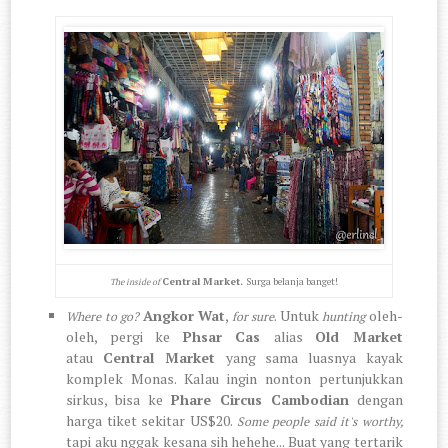
Central Market.
Surga belanja banget!
The inside of
Angkor Wat
,
. Untuk
oleh-
Where to go?
for sure
hunting
oleh, pergi ke
Phsar Cas
alias
Old Market
atau
Central Market
yang sama luasnya kayak
komplek Monas. Kalau ingin nonton pertunjukkan
sirkus, bisa ke
Phare Circus Cambodian
dengan
harga tiket sekitar US$20.
Some people said it's worthy,
tapi aku nggak kesana sih hehehe... Buat yang tertarik