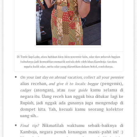
Di Tonle Sap Lake, atau bahkan kios-kios souvenir lain, ular dan seluruh bagian
tubuhnya jadi komoditas menarik untuk oleh-oleh khas Kamboja: tas dan
sepatu kulit ular, serta ular yang diawetkan dalam botol, contohnya.
On your last day on abroad vacation, collect all your pennies
alias recehan,
(pengemis),
and give it to locals: beggar
(asongan), atau
kamu selama di
cadger
tour guide
negara itu. Uang receh kan nggak bisa ditukar lagi ke
Rupiah, jadi nggak ada gunanya juga mengendap di
dompet kita. Yah, kecuali kamu seorang kolektor
uang sih...
Nikmatilah waktumu sebaik-baiknya di
Final tip?
Kamboja, negara penuh kenangan manis-pahit ini! :)