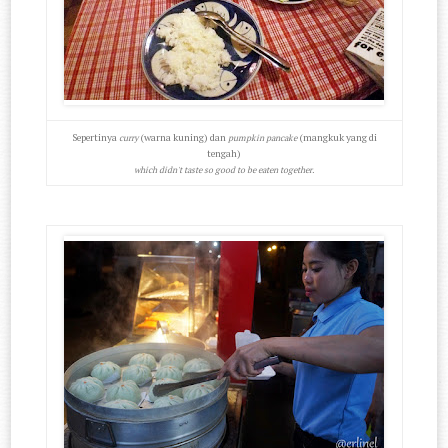
Sepertinya
(warna kuning) dan
(mangkuk yang di
curry
pumpkin pancake
tengah)
which didn't taste so good to be eaten together.