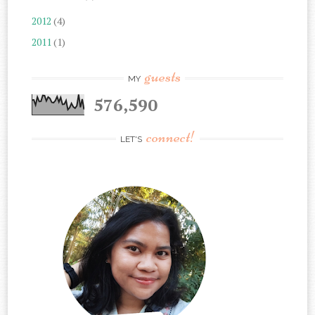
2012
(4)
2011
(1)
guests
MY
576,590
connect!
LET'S