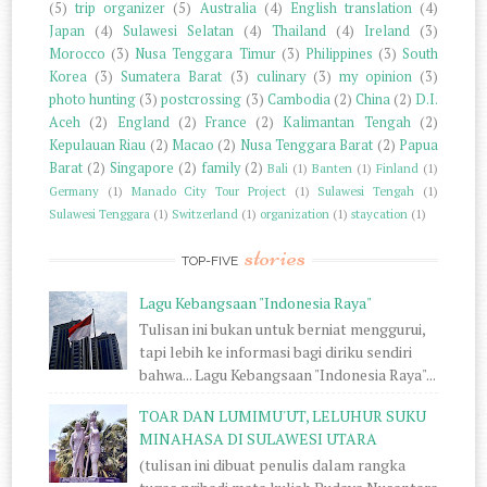
(5)
trip organizer
(5)
Australia
(4)
English translation
(4)
Japan
(4)
Sulawesi Selatan
(4)
Thailand
(4)
Ireland
(3)
Morocco
(3)
Nusa Tenggara Timur
(3)
Philippines
(3)
South
Korea
(3)
Sumatera Barat
(3)
culinary
(3)
my opinion
(3)
photo hunting
(3)
postcrossing
(3)
Cambodia
(2)
China
(2)
D.I.
Aceh
(2)
England
(2)
France
(2)
Kalimantan Tengah
(2)
Kepulauan Riau
(2)
Macao
(2)
Nusa Tenggara Barat
(2)
Papua
Barat
(2)
Singapore
(2)
family
(2)
Bali
(1)
Banten
(1)
Finland
(1)
Germany
(1)
Manado City Tour Project
(1)
Sulawesi Tengah
(1)
Sulawesi Tenggara
(1)
Switzerland
(1)
organization
(1)
staycation
(1)
stories
TOP-FIVE
Lagu Kebangsaan "Indonesia Raya"
Tulisan ini bukan untuk berniat menggurui,
tapi lebih ke informasi bagi diriku sendiri
bahwa... Lagu Kebangsaan "Indonesia Raya"...
TOAR DAN LUMIMU'UT, LELUHUR SUKU
MINAHASA DI SULAWESI UTARA
(tulisan ini dibuat penulis dalam rangka