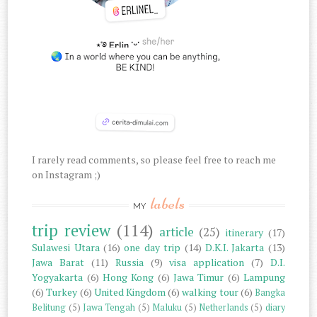
I rarely read comments, so please feel free to reach me
on Instagram ;)
labels
MY
trip review
(114)
article
(25)
itinerary
(17)
Sulawesi Utara
(16)
one day trip
(14)
D.K.I. Jakarta
(13)
Jawa Barat
(11)
Russia
(9)
visa application
(7)
D.I.
Yogyakarta
(6)
Hong Kong
(6)
Jawa Timur
(6)
Lampung
(6)
Turkey
(6)
United Kingdom
(6)
walking tour
(6)
Bangka
Belitung
(5)
Jawa Tengah
(5)
Maluku
(5)
Netherlands
(5)
diary