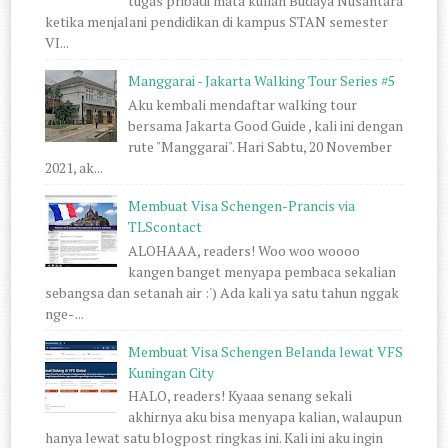
tugas pribadi mata kuliah Budaya Nusantara
ketika menjalani pendidikan di kampus STAN semester
VI...
Manggarai - Jakarta Walking Tour Series #5
Aku kembali mendaftar walking tour
bersama Jakarta Good Guide , kali ini dengan
rute "Manggarai". Hari Sabtu, 20 November
2021, ak...
Membuat Visa Schengen-Prancis via
TLScontact
ALOHAAA, readers! Woo woo woooo
kangen banget menyapa pembaca sekalian
sebangsa dan setanah air :') Ada kali ya satu tahun nggak
nge- ...
Membuat Visa Schengen Belanda lewat VFS
Kuningan City
HALO, readers! Kyaaa senang sekali
akhirnya aku bisa menyapa kalian, walaupun
hanya lewat satu blogpost ringkas ini. Kali ini aku ingin