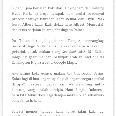
Sudah 1 jam berjalan kaki dari Buckingham dan keliling
Hyde Park, akhirnya telapak kaki mulai berdenyut
protes: saatnya istirahat. Kami keluar dari Hyde Park
lewat Albert Lawn Exit, dekat
The Albert Memorial
,
dan terus berjalan ke arah Kensington Palace.
Puji Tuhan, di tengah perjalanan Bang Adi menangkap
'sesosok' logo McDonald's melekat di halte. Apakah ini
petunjuk untuk makan siang
saja? 😂 Beliau
fast food
langsung gesit mencari petunjuk arah ke McDonald's
Kensington High Street di Google Maps.
Aku jarang kok,
makan
begini. Serius.
readers,
fast food
Kalau lagi di luar negeri, apalagi di negara-negara mahal
(Eropa!), restoran cepat saji jadi penolong untuk
kantong yang mudah menipis. Nanti begitu Indonesia
baru kita 'tebus dosa' lagi dengan makan buah sebanyak-
banyaknya hehehe.
Selesai mengisi tenaga, kami lanjut jalan kaki lagi