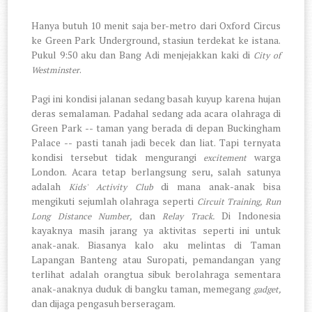
Hanya butuh 10 menit saja ber-metro dari Oxford Circus
ke Green Park Underground, stasiun terdekat ke istana.
Pukul 9:50 aku dan Bang Adi menjejakkan kaki di
City of
.
Westminster
Pagi ini kondisi jalanan sedang basah kuyup karena hujan
deras semalaman. Padahal sedang ada acara olahraga di
Green Park -- taman yang berada di depan Buckingham
Palace -- pasti tanah jadi becek dan liat. Tapi ternyata
kondisi tersebut tidak mengurangi
warga
excitement
London. Acara tetap berlangsung seru, salah satunya
adalah
di mana anak-anak bisa
Kids' Activity Club
mengikuti sejumlah olahraga seperti
Circuit Training, Run
dan
Di Indonesia
Long Distance Number,
Relay Track.
kayaknya masih jarang ya aktivitas seperti ini untuk
anak-anak. Biasanya kalo aku melintas di Taman
Lapangan Banteng atau Suropati, pemandangan yang
terlihat adalah orangtua sibuk berolahraga sementara
anak-anaknya duduk di bangku taman, memegang
gadget,
dan dijaga pengasuh berseragam.