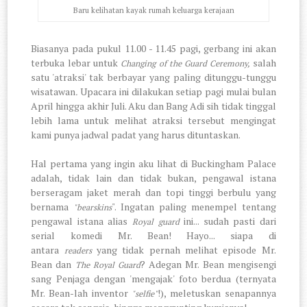
Baru kelihatan kayak rumah keluarga kerajaan
Biasanya pada pukul 11.00 - 11.45 pagi, gerbang ini akan
terbuka lebar untuk
salah
Changing of the Guard Ceremony,
satu 'atraksi' tak berbayar yang paling ditunggu-tunggu
wisatawan
Upacara ini
dilakukan setiap pagi mulai bulan
.
April hingga akhir Juli. Aku dan Bang Adi sih tidak tinggal
lebih lama untuk melihat atraksi tersebut mengingat
kami punya jadwal padat yang harus dituntaskan.
Hal pertama yang ingin aku lihat di Buckingham Palace
adalah, tidak lain dan tidak bukan, pengawal istana
berseragam jaket merah dan topi tinggi berbulu yang
bernama
". Ingatan paling menempel tentang
"bearskins
pengawal istana alias
ini... sudah pasti dari
Royal guard
serial komedi Mr. Bean! Hayo... siapa di
antara
yang tidak pernah melihat episode Mr.
readers
Bean dan
? Adegan Mr. Bean mengisengi
The Royal Guard
sang Penjaga dengan 'mengajak' foto berdua (ternyata
Mr. Bean-lah inventor
!), meletuskan senapannya
"selfie"