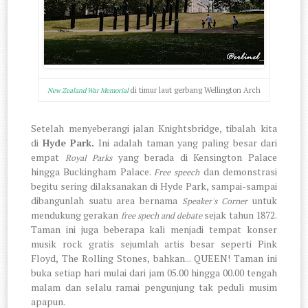
di timur laut gerbang Wellington Arch
New Zealand War Memorial
Setelah menyeberangi jalan Knightsbridge, tibalah kita
di
Hyde Park.
Ini
adalah taman yang paling besar dari
empat
yang berada di Kensington Palace
Royal Parks
hingga Buckingham Palace.
dan demonstrasi
Free speech
begitu sering dilaksanakan di Hyde Park, sampai-sampai
dibangunlah suatu area bernama
untuk
Speaker's Corner
mendukung gerakan
sejak tahun 1872.
free spech and debate
Taman ini juga beberapa kali menjadi tempat konser
musik rock gratis sejumlah artis besar seperti Pink
Floyd, The Rolling Stones, bahkan... QUEEN! Taman ini
buka setiap hari mulai dari jam 05.00 hingga 00.00 tengah
malam dan selalu ramai pengunjung tak peduli musim
apapun.