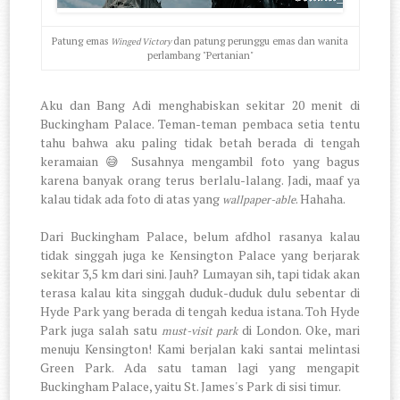
Patung emas
dan patung perunggu emas dan wanita
Winged Victory
perlambang "Pertanian"
Aku dan Bang Adi menghabiskan sekitar 20 menit di
Buckingham Palace. Teman-teman pembaca setia tentu
tahu bahwa aku paling tidak betah berada di tengah
keramaian 😅 Susahnya mengambil foto yang bagus
karena banyak orang terus berlalu-lalang. Jadi, maaf ya
kalau tidak ada foto di atas yang
. Hahaha.
wallpaper-able
Dari Buckingham Palace, belum afdhol rasanya kalau
tidak singgah juga ke Kensington Palace yang berjarak
sekitar 3,5 km dari sini. Jauh? Lumayan sih, tapi tidak akan
terasa kalau kita singgah duduk-duduk dulu sebentar di
Hyde Park yang berada di tengah kedua istana. Toh Hyde
Park juga salah satu
di London. Oke, mari
must-visit park
menuju Kensington! Kami berjalan kaki santai melintasi
Green Park. Ada satu taman lagi yang mengapit
Buckingham Palace, yaitu St. James's Park di sisi timur.