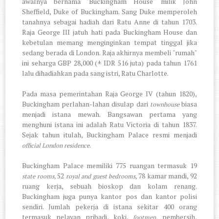
awalnya bernama "Buckingham House" milik John
Sheffield, Duke of Buckingham. Sang Duke memperoleh
tanahnya sebagai hadiah dari Ratu Anne di tahun 1703.
Raja George III jatuh hati pada Buckingham House dan
kebetulan memang menginginkan tempat tinggal jika
sedang berada di London. Raja akhirnya membeli "rumah"
ini seharga GBP 28,000 (± IDR 516 juta) pada tahun 1761
lalu dihadiahkan pada sang istri, Ratu Charlotte.
Pada masa pemerintahan Raja George IV (tahun 1820),
Buckingham perlahan-lahan disulap dari
biasa
townhouse
menjadi istana mewah. Bangsawan pertama yang
menghuni istana ini adalah Ratu Victoria di tahun 1837.
Sejak tahun itulah, Buckingham Palace resmi menjadi
.
official London residence
Buckingham Palace memiliki 775 ruangan termasuk 19
52
78 kamar mandi, 92
state rooms,
royal and guest bedrooms,
ruang kerja, sebuah bioskop dan kolam renang.
Buckingham juga punya kantor pos dan kantor polisi
sendiri. Jumlah pekerja di istana sekitar 400 orang
termasuk pelayan pribadi, koki,
pembersih,
footmen,