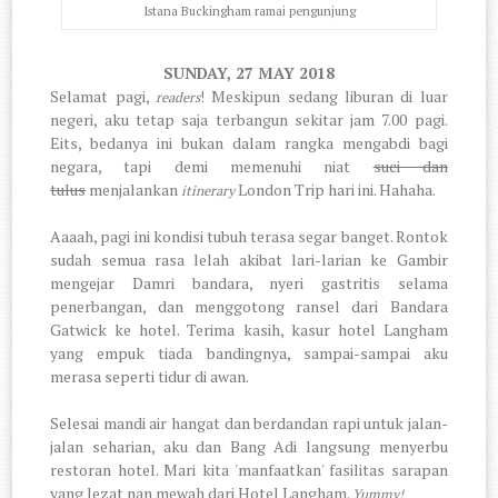
Istana Buckingham ramai pengunjung
SUNDAY, 27 MAY 2018
Selamat pagi,
! Meskipun sedang liburan di luar
readers
negeri, aku tetap saja terbangun sekitar jam 7.00 pagi.
Eits, bedanya ini bukan dalam rangka mengabdi bagi
negara, tapi demi memenuhi niat
suci dan
tulus
menjalankan
London Trip hari ini. Hahaha.
itinerary
Aaaah, pagi ini kondisi tubuh terasa segar banget. Rontok
sudah semua rasa lelah akibat lari-larian ke Gambir
mengejar Damri bandara, nyeri gastritis selama
penerbangan, dan menggotong ransel dari Bandara
Gatwick ke hotel. Terima kasih, kasur hotel Langham
yang empuk tiada bandingnya, sampai-sampai aku
merasa seperti tidur di awan.
Selesai mandi air hangat dan berdandan rapi untuk jalan-
jalan seharian, aku dan Bang Adi langsung menyerbu
restoran hotel. Mari kita 'manfaatkan' fasilitas sarapan
yang lezat nan mewah dari Hotel Langham.
Yummy!