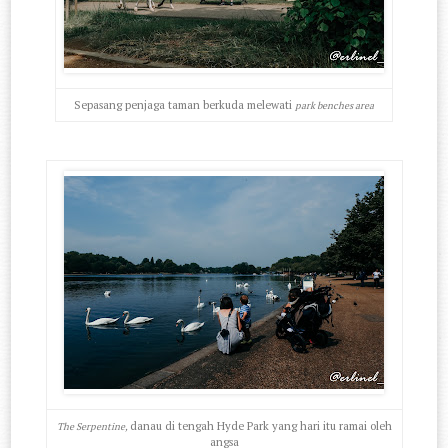
Sepasang penjaga taman berkuda melewati
park benches area
danau di tengah Hyde Park yang hari itu ramai oleh
The Serpentine,
angsa