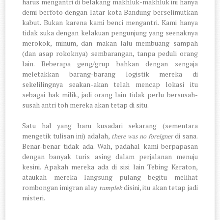
harus mengantri di belakang makhluk-makhluk ini hanya
demi berfoto dengan latar kota Bandung berselimutkan
kabut. Bukan karena kami benci mengantri. Kami hanya
tidak suka dengan kelakuan pengunjung yang seenaknya
merokok, minum, dan makan lalu membuang sampah
(dan asap rokoknya) sembarangan, tanpa peduli orang
lain. Beberapa geng/grup bahkan dengan sengaja
meletakkan barang-barang logistik mereka di
sekelilingnya seakan-akan telah mencap lokasi itu
sebagai hak milik, jadi orang lain tidak perlu bersusah-
susah antri toh mereka akan tetap di situ.
Satu hal yang baru kusadari sekarang (sementara
mengetik tulisan ini) adalah,
di sana.
there was no foreigner
Benar-benar tidak ada. Wah, padahal kami berpapasan
dengan banyak turis asing dalam perjalanan menuju
kesini. Apakah mereka ada di sisi lain Tebing Keraton,
ataukah mereka langsung pulang begitu melihat
rombongan imigran alay
disini, itu akan tetap jadi
tumplek
misteri.