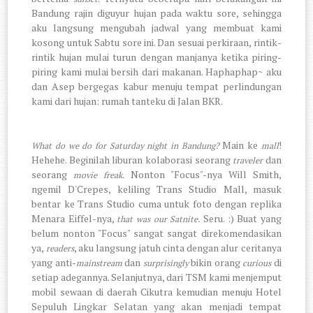
Bandung rajin diguyur hujan pada waktu sore, sehingga
aku langsung mengubah jadwal yang membuat kami
kosong untuk Sabtu sore ini. Dan sesuai perkiraan, rintik-
rintik hujan mulai turun dengan manjanya ketika piring-
piring kami mulai bersih dari makanan. Haphaphap~ aku
dan Asep bergegas kabur menuju tempat perlindungan
kami dari hujan: rumah tanteku di Jalan BKR.
Main ke
!
What do we do for Saturday night in Bandung?
mall
Hehehe. Beginilah liburan kolaborasi seorang
dan
traveler
seorang
Nonton "Focus"-nya Will Smith,
movie freak.
ngemil D'Crepes, keliling Trans Studio Mall, masuk
bentar ke Trans Studio cuma untuk foto dengan replika
Menara Eiffel-nya,
Seru. :) Buat yang
that was our Satnite.
belum nonton "Focus" sangat sangat direkomendasikan
ya,
, aku langsung jatuh cinta dengan alur ceritanya
readers
yang anti-
dan
bikin orang
di
mainstream
surprisingly
curious
setiap adegannya. Selanjutnya, dari TSM kami menjemput
mobil sewaan di daerah Cikutra kemudian menuju Hotel
Sepuluh Lingkar Selatan yang akan menjadi tempat