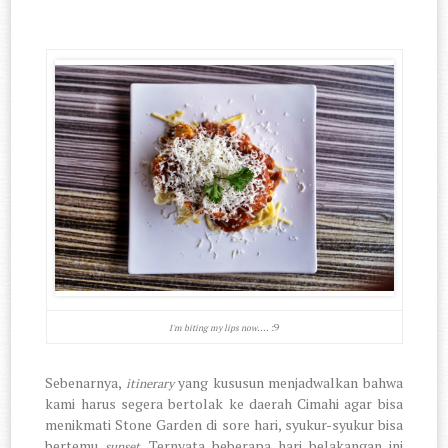
.... :9
I'm biting my lips now
Sebenarnya,
yang kususun menjadwalkan bahwa
itinerary
kami harus segera bertolak ke daerah Cimahi agar bisa
menikmati Stone Garden di sore hari, syukur-syukur bisa
bertemu
. Ternyata beberapa hari belakangan ini
sunset