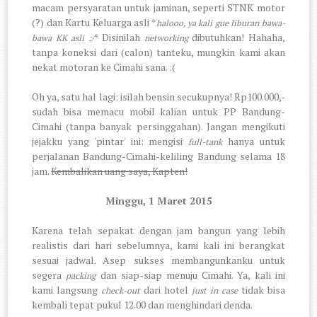
macam persyaratan untuk jaminan, seperti STNK motor
(?) dan Kartu Keluarga asli *
halooo, ya kali gue liburan bawa-
* Disinilah
dibutuhkan! Hahaha,
bawa KK asli :/
networking
tanpa koneksi dari (calon) tanteku, mungkin kami akan
nekat motoran ke Cimahi sana. :(
Oh ya, satu hal lagi: isilah bensin secukupnya! Rp100.000,-
sudah bisa memacu mobil kalian untuk PP Bandung-
Cimahi (tanpa banyak persinggahan). Jangan mengikuti
jejakku yang 'pintar' ini: mengisi
hanya untuk
full-tank
perjalanan Bandung-Cimahi-keliling Bandung selama 18
jam.
Kembalikan uang saya, Kapten!
Minggu, 1 Maret 2015
Karena telah sepakat dengan jam bangun yang lebih
realistis dari hari sebelumnya, kami kali ini berangkat
sesuai jadwal. Asep sukses membangunkanku untuk
segera
dan siap-siap menuju Cimahi. Ya, kali ini
packing
kami langsung
dari hotel
tidak bisa
check-out
just in case
kembali tepat pukul 12.00 dan menghindari denda.