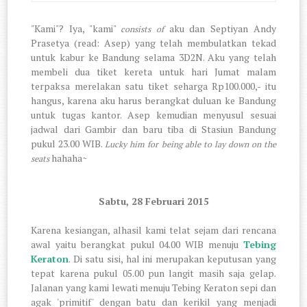
"Kami"? Iya, "kami"
aku dan Septiyan Andy
consists of
Prasetya (read: Asep) yang telah membulatkan tekad
untuk kabur ke Bandung selama 3D2N. Aku yang telah
membeli dua tiket kereta untuk hari Jumat malam
terpaksa merelakan satu tiket seharga Rp100.000,- itu
hangus, karena aku harus berangkat duluan ke Bandung
untuk tugas kantor. Asep kemudian menyusul sesuai
jadwal dari Gambir dan baru tiba di Stasiun Bandung
pukul 23.00 WIB.
Lucky him for being able to lay down on the
hahaha~
seats
Sabtu, 28 Februari 2015
Karena kesiangan, alhasil kami telat sejam dari rencana
awal yaitu berangkat pukul 04.00 WIB menuju
Tebing
Keraton
. Di satu sisi, hal ini merupakan keputusan yang
tepat karena pukul 05.00 pun langit masih saja gelap.
Jalanan yang kami lewati menuju Tebing Keraton sepi dan
agak 'primitif' dengan batu dan kerikil yang menjadi