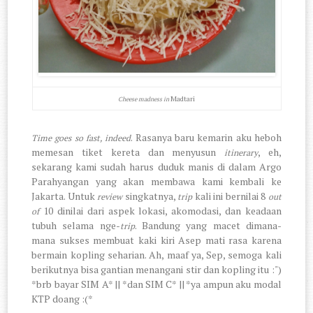
Madtari
Cheese madness in
. Rasanya baru kemarin aku heboh
Time goes so fast, indeed
memesan tiket kereta dan menyusun
, eh,
itinerary
sekarang kami sudah harus duduk manis di dalam Argo
Parahyangan yang akan membawa kami kembali ke
Jakarta. Untuk
singkatnya,
kali ini bernilai 8
review
trip
out
10 dinilai dari aspek lokasi, akomodasi, dan keadaan
of
tubuh selama nge-
. Bandung yang macet dimana-
trip
mana sukses membuat kaki kiri Asep mati rasa karena
bermain kopling seharian. Ah, maaf ya, Sep, semoga kali
berikutnya bisa gantian menangani stir dan kopling itu :")
*brb bayar SIM A* || *dan SIM C* || *ya ampun aku modal
KTP doang :(*