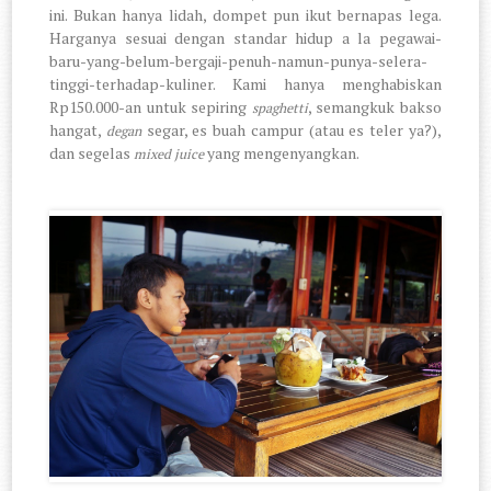
ini. Bukan hanya lidah, dompet pun ikut bernapas lega.
Harganya sesuai dengan standar hidup a la pegawai-
baru-yang-belum-bergaji-penuh-namun-punya-selera-
tinggi-terhadap-kuliner. Kami hanya menghabiskan
Rp150.000-an untuk sepiring
, semangkuk bakso
spaghetti
hangat,
segar, es buah campur (atau es teler ya?),
degan
dan segelas
yang mengenyangkan.
mixed juice