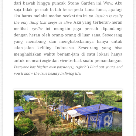
dari bawah hingga puncak Stone Garden ini. Wow. Aku
saja tidak pernah betah bersepeda lama-lama, apalagi
jika harus melalui medan seekstrim ini ya.
Passion is really
. Aku yang terheran-heran
the only thing that keeps us alive
melihat
ini mungkin juga pernah dipandangi
cyclist
dengan heran oleh orang-orang di luar sana. Seseorang
yang menabung dan menghabiskannya hanya untuk
jalan-jalan keliling Indonesia. Seseorang yang bisa
menghabiskan waktu berjam-jam di satu lokasi hanya
untuk mencari
dan
terbaik suatu pemandangan.
angle
view
:)
Everyone has his/her own passion(s), right?
Find out yours, and
you'll know the true beauty in living life.