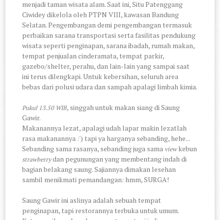
menjadi taman wisata alam. Saat ini, Situ Patenggang
Ciwidey dikelola oleh PTPN VIII, kawasan Bandung
Selatan. Pengembangan demi pengembangan termasuk
perbaikan sarana transportasi serta fasilitas pendukung
wisata seperti penginapan, sarana ibadah, rumah makan,
tempat penjualan cinderamata, tempat parkir,
gazebo/shelter, perahu, dan lain-lain yang sampai saat
ini terus dilengkapi. Untuk kebersihan, seluruh area
bebas dari polusi udara dan sampah apalagi limbah kimia.
, singgah untuk makan siang di Saung
Pukul 13.50 WIB
Gawir.
Makanannya lezat, apalagi udah lapar makin lezatlah
rasa makanannya :') tapi ya harganya sebanding, hehe...
Sebanding sama rasanya, sebanding juga sama
kebun
view
dan pegunungan yang membentang indah di
strawberry
bagian belakang saung. Sajiannya dimakan lesehan
sambil menikmati pemandangan: hmm, SURGA!
Saung Gawir ini aslinya adalah sebuah tempat
penginapan, tapi restorannya terbuka untuk umum.