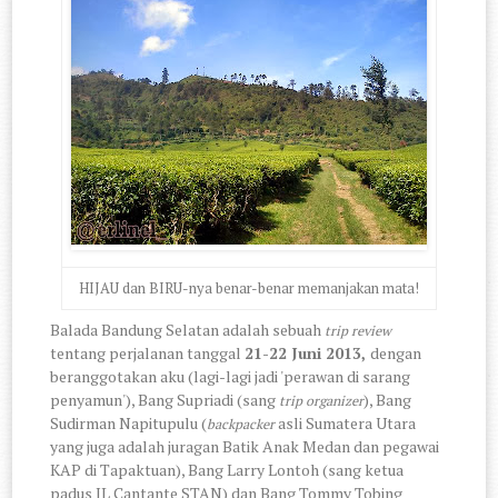
HIJAU dan BIRU-nya benar-benar memanjakan mata!
Balada Bandung Selatan adalah sebuah
trip review
tentang perjalanan tanggal
21-22 Juni 2013,
dengan
beranggotakan aku (lagi-lagi jadi 'perawan di sarang
penyamun'), Bang Supriadi (sang
), Bang
trip organizer
Sudirman Napitupulu (
asli Sumatera Utara
backpacker
yang juga adalah juragan Batik Anak Medan dan pegawai
KAP di Tapaktuan), Bang Larry Lontoh (sang ketua
padus IL Cantante STAN) dan Bang Tommy Tobing