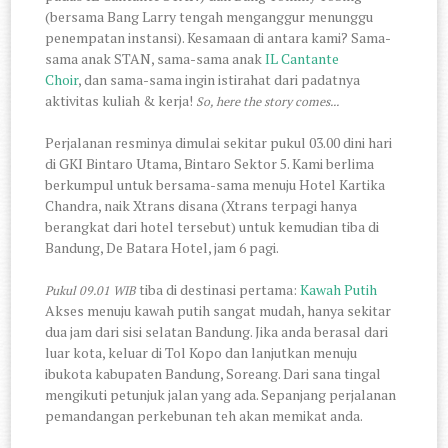
(bersama Bang Larry tengah menganggur menunggu
penempatan instansi). Kesamaan di antara kami? Sama-
sama anak STAN, sama-sama anak
IL Cantante
Choir
, dan sama-sama ingin istirahat dari padatnya
aktivitas kuliah & kerja!
So, here the story comes...
Perjalanan resminya dimulai sekitar pukul 03.00 dini hari
di GKI Bintaro Utama, Bintaro Sektor 5. Kami berlima
berkumpul untuk bersama-sama menuju Hotel Kartika
Chandra, naik Xtrans disana (Xtrans terpagi hanya
berangkat dari hotel tersebut) untuk kemudian tiba di
Bandung, De Batara Hotel, jam 6 pagi.
tiba di destinasi pertama:
Kawah Putih
Pukul 09.01 WIB
Akses menuju kawah putih sangat mudah, hanya sekitar
dua jam dari sisi selatan Bandung. Jika anda berasal dari
luar kota, keluar di Tol Kopo dan lanjutkan menuju
ibukota kabupaten Bandung, Soreang. Dari sana tingal
mengikuti petunjuk jalan yang ada. Sepanjang perjalanan
pemandangan perkebunan teh akan memikat anda.