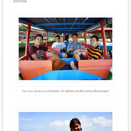
eksotik.
berpose di dalam perahu penyeberangan
The Four Musketeers