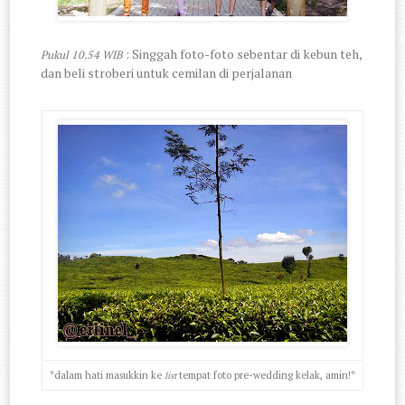
: Singgah foto-foto sebentar di kebun teh,
Pukul 10.54 WIB
dan beli stroberi untuk cemilan di perjalanan
*dalam hati masukkin ke
tempat foto pre-wedding kelak, amin!*
list