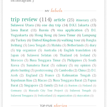
on Instagram ;)
labels
MY
trip review
(114)
article
(25)
itinerary
(17)
Sulawesi Utara
(16)
one day trip
(14)
D.K.I. Jakarta
(13)
Jawa Barat
(11)
Russia
(9)
visa application
(7)
D.I.
Yogyakarta
(6)
Hong Kong
(6)
Jawa Timur
(6)
Lampung
(6)
Turkey
(6)
United Kingdom
(6)
walking tour
(6)
Bangka
Belitung
(5)
Jawa Tengah
(5)
Maluku
(5)
Netherlands
(5)
diary
(5)
trip organizer
(5)
Australia
(4)
English translation
(4)
Japan
(4)
Sulawesi Selatan
(4)
Thailand
(4)
Ireland
(3)
Morocco
(3)
Nusa Tenggara Timur
(3)
Philippines
(3)
South
Korea
(3)
Sumatera Barat
(3)
culinary
(3)
my opinion
(3)
photo hunting
(3)
postcrossing
(3)
Cambodia
(2)
China
(2)
D.I.
Aceh
(2)
England
(2)
France
(2)
Kalimantan Tengah
(2)
Kepulauan Riau
(2)
Macao
(2)
Nusa Tenggara Barat
(2)
Papua
Barat
(2)
Singapore
(2)
family
(2)
Bali
(1)
Banten
(1)
Finland
(1)
Germany
(1)
Manado City Tour Project
(1)
Sulawesi Tengah
(1)
Sulawesi Tenggara
(1)
Switzerland
(1)
organization
(1)
staycation
(1)
stories
TOP-FIVE