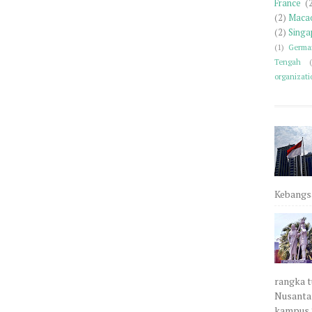
France
(
(2)
Maca
(2)
Singa
(1)
Germa
Tengah
organizati
Kebangsa
rangka t
Nusantar
kampus 