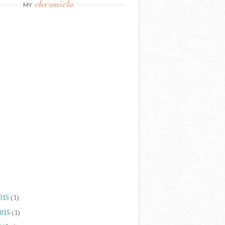
chronicle
MY
)
)
)
)
)
015
(1)
2015
(1)