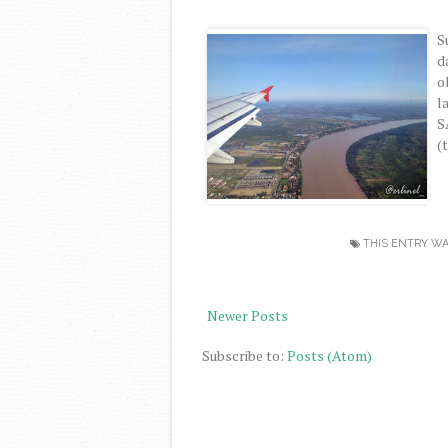
S
d
o
l
S
(
THIS ENTRY WA
Newer Posts
Subscribe to:
Posts (Atom)