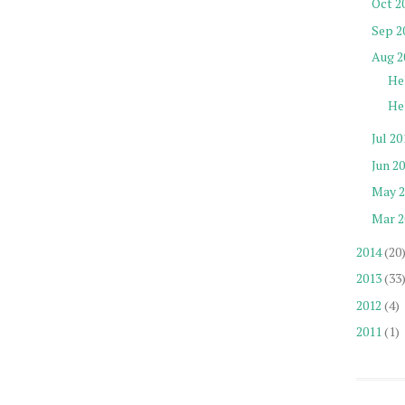
Oct 2
Sep 2
Aug 2
He
He
Jul 2
Jun 2
May 
Mar 
2014
(20
2013
(33
2012
(4)
2011
(1)