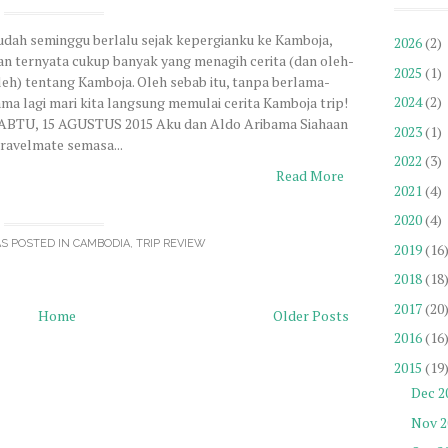
udah seminggu berlalu sejak kepergianku ke Kamboja,
2026
(2)
an ternyata cukup banyak yang menagih cerita (dan oleh-
2025
(1)
leh) tentang Kamboja. Oleh sebab itu, tanpa berlama-
2024
(2)
ama lagi mari kita langsung memulai cerita Kamboja trip!
ABTU, 15 AGUSTUS 2015 Aku dan Aldo Aribama Siahaan
2023
(1)
travelmate semasa...
2022
(3)
Read More
2021
(4)
2020
(4)
S POSTED IN
CAMBODIA
,
TRIP REVIEW
2019
(16
2018
(18
2017
(20
Home
Older Posts
2016
(16
2015
(19
Dec 2
Nov 