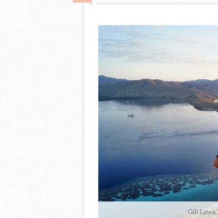
Gili Lawa
Ratu Bok