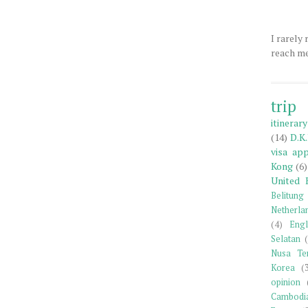
I rarely
reach me
trip
itinerary
(14)
D.K.
visa app
Kong
(6)
United 
Belitung
Netherla
(4)
Engl
Selatan
Nusa Te
Korea
(
opinion
Cambodi