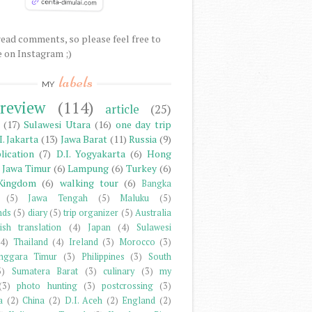
 read comments, so please feel free to
 on Instagram ;)
labels
MY
 review
(114)
article
(25)
(17)
Sulawesi Utara
(16)
one day trip
I. Jakarta
(13)
Jawa Barat
(11)
Russia
(9)
lication
(7)
D.I. Yogyakarta
(6)
Hong
Jawa Timur
(6)
Lampung
(6)
Turkey
(6)
Kingdom
(6)
walking tour
(6)
Bangka
(5)
Jawa Tengah
(5)
Maluku
(5)
nds
(5)
diary
(5)
trip organizer
(5)
Australia
ish translation
(4)
Japan
(4)
Sulawesi
(4)
Thailand
(4)
Ireland
(3)
Morocco
(3)
nggara Timur
(3)
Philippines
(3)
South
3)
Sumatera Barat
(3)
culinary
(3)
my
(3)
photo hunting
(3)
postcrossing
(3)
a
(2)
China
(2)
D.I. Aceh
(2)
England
(2)