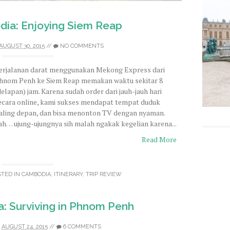
ia: Enjoying Siem Reap
AUGUST 30, 2015
//
NO COMMENTS
erjalanan darat menggunakan Mekong Express dari
hnom Penh ke Siem Reap memakan waktu sekitar 8
delapan) jam. Karena sudah order dari jauh-jauh hari
ecara online, kami sukses mendapat tempat duduk
aling depan, dan bisa menonton TV dengan nyaman.
ah… ujung-ujungnya sih malah ngakak kegelian karena...
Read More
STED IN
CAMBODIA
,
ITINERARY
,
TRIP REVIEW
: Surviving in Phnom Penh
AUGUST 24, 2015
//
6 COMMENTS