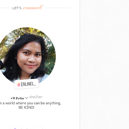
connect!
LET'S