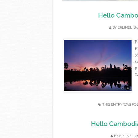
Hello Cambod
BY
ERLINEL
P
P
(
s
p
Y
THIS ENTRY WAS PO
Hello Cambodia
BY
ERLINEL