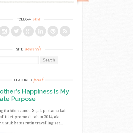
me
FOLLOW
search
SITE
r:
post
FEATURED
ther's Happiness is My
mate Purpose
ng itu bikin candu. Sejak pertama kali
l' tiket promo di tahun 2014, aku
 untuk harus rutin travelling set...