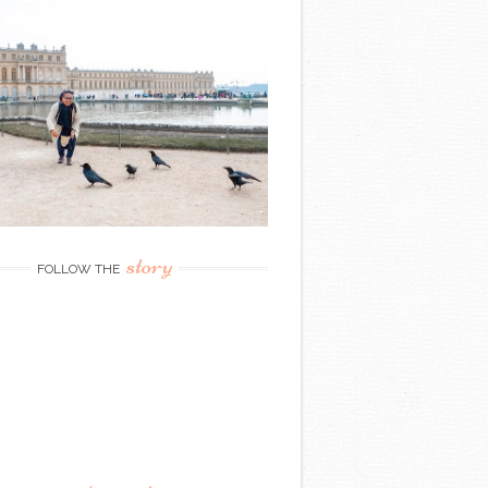
story
FOLLOW THE