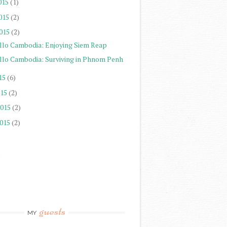
015
(1)
015
(2)
015
(2)
llo Cambodia: Enjoying Siem Reap
llo Cambodia: Surviving in Phnom Penh
015
(6)
015
(2)
2015
(2)
2015
(2)
)
)
guests
MY