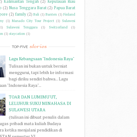
2)
Kalimantan Tengah
(2)
Kepulauan Riau
o
(2)
Nusa Tenggara Barat
(2)
Papua Barat
pore
(2)
family
(2)
Bali
(1)
Banten
(1)
Finland
ny
(1)
Manado City Tour Project
(1)
Sulawesi
(1)
Sulawesi Tenggara
(1)
Switzerland
(1)
on
(1)
staycation
(1)
stories
TOP-FIVE
Lagu Kebangsaan "Indonesia Raya"
Tulisan ini bukan untuk berniat
menggurui, tapi lebih ke informasi
bagi diriku sendiri bahwa... Lagu
an "Indonesia Raya"...
TOAR DAN LUMIMU'UT,
LELUHUR SUKU MINAHASA DI
SULAWESI UTARA
(tulisan ini dibuat penulis dalam
ugas pribadi mata kuliah Budaya
a ketika menjalani pendidikan di
STAN semester VI...